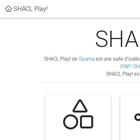
SHACL Play!
SHAC
SHACL Play! de
Sparna
est une suite d'outils
l'
l'API S
SHACL Play! es