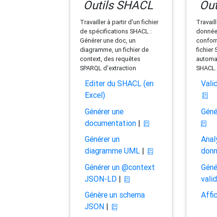
Outils SHACL
Out
Travailler à partir d'un fichier
Travaill
de spécifications SHACL :
données
Générer une doc, un
conform
diagramme, un fichier de
fichier
context, des requêtes
automat
SPARQL d'extraction
SHACL.
Editer du SHACL (en
Vali
Excel)
Générer une
Géné
documentation
|
Générer un
Anal
diagramme UML
|
don
Générer un @context
Géné
JSON-LD
|
vali
Génère un schema
Affi
JSON
|