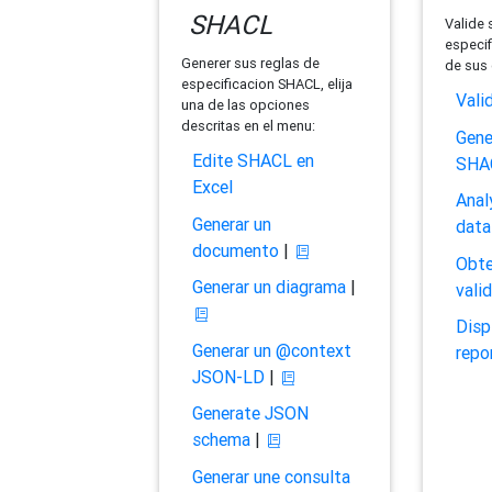
SHACL
Valide 
especif
Generer sus reglas de
de sus 
especificacion SHACL, elija
Vali
una de las opciones
descritas en el menu:
Gene
Edite SHACL en
SHA
Excel
Anal
Generar un
data
documento
|
Obte
Generar un diagrama
|
vali
Disp
Generar un @context
repo
JSON-LD
|
Generate JSON
schema
|
Generar une consulta