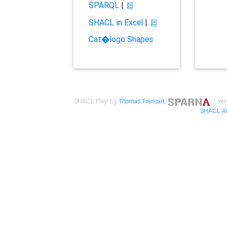
SPARQL
|
SHACL in Excel
|
Cat�logo Shapes
SHACL Play! by
Thomas Francart
,
| ver
SHACL A