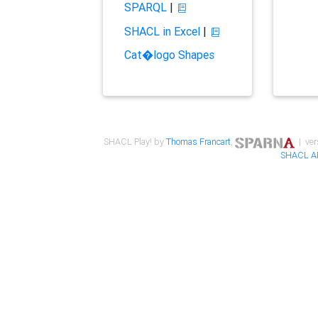
SPARQL
|
SHACL in Excel
|
Cat�logo Shapes
SHACL Play! by
Thomas Francart
,
| ver
SHACL A