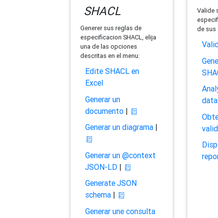
SHACL
Valide 
especif
Generer sus reglas de
de sus 
especificacion SHACL, elija
Vali
una de las opciones
descritas en el menu:
Gene
Edite SHACL en
SHA
Excel
Anal
Generar un
data
documento
|
Obte
Generar un diagrama
|
vali
Disp
Generar un @context
repo
JSON-LD
|
Generate JSON
schema
|
Generar une consulta