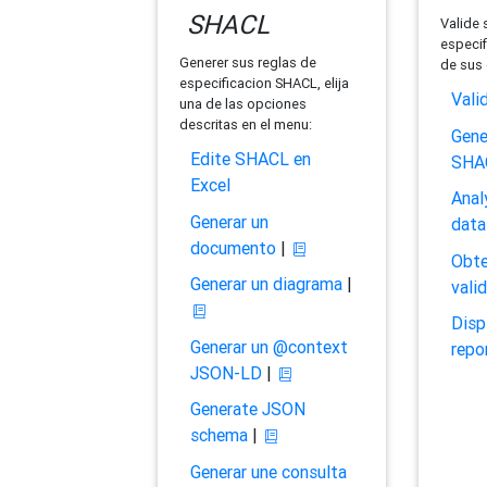
SHACL
Valide 
especif
Generer sus reglas de
de sus 
especificacion SHACL, elija
Vali
una de las opciones
descritas en el menu:
Gene
Edite SHACL en
SHA
Excel
Anal
Generar un
data
documento
|
Obte
Generar un diagrama
|
vali
Disp
Generar un @context
repo
JSON-LD
|
Generate JSON
schema
|
Generar une consulta