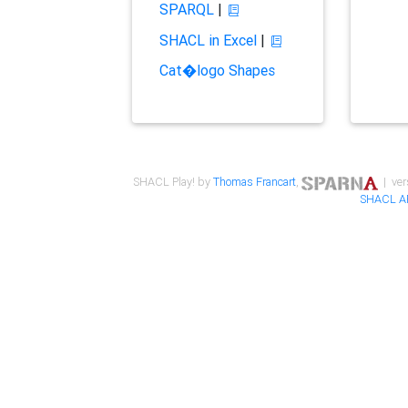
SPARQL
|
SHACL in Excel
|
Cat�logo Shapes
SHACL Play! by
Thomas Francart
,
| ver
SHACL A