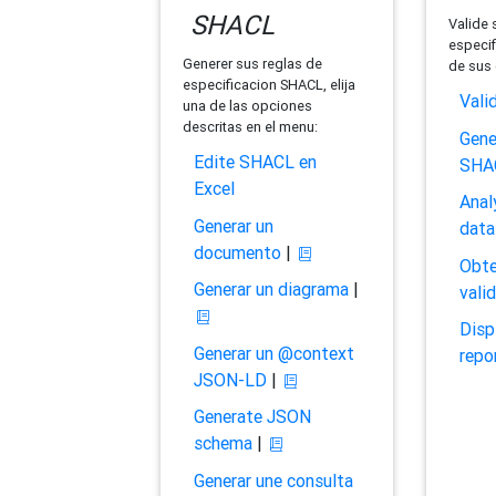
SHACL
Valide 
especif
Generer sus reglas de
de sus 
especificacion SHACL, elija
Vali
una de las opciones
descritas en el menu:
Gene
Edite SHACL en
SHA
Excel
Anal
Generar un
data
documento
|
Obte
Generar un diagrama
|
vali
Disp
Generar un @context
repo
JSON-LD
|
Generate JSON
schema
|
Generar une consulta