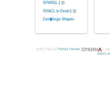
SPARQL
|
SHACL in Excel
|
Cat�logo Shapes
SHACL Play! by
Thomas Francart
,
| ver
SHACL A