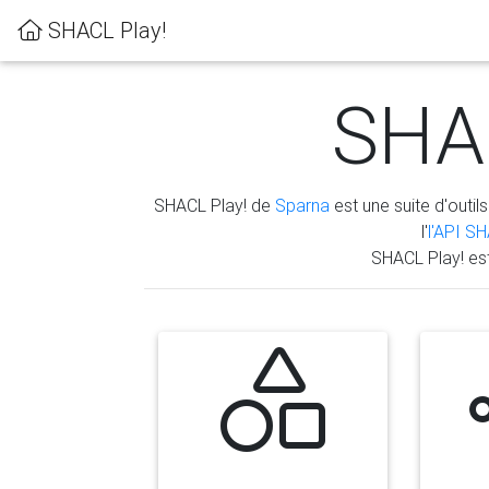
SHACL Play!
SHAC
SHACL Play! de
Sparna
est une suite d'outils
l'
l'API S
SHACL Play! es