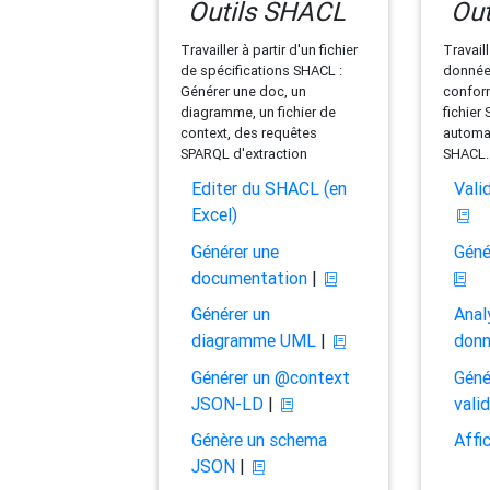
Outils SHACL
Out
Travailler à partir d'un fichier
Travaill
de spécifications SHACL :
données
Générer une doc, un
conform
diagramme, un fichier de
fichier
context, des requêtes
automat
SPARQL d'extraction
SHACL.
Editer du SHACL (en
Vali
Excel)
Générer une
Géné
documentation
|
Générer un
Anal
diagramme UML
|
don
Générer un @context
Géné
JSON-LD
|
vali
Génère un schema
Affi
JSON
|