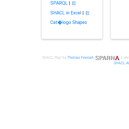
SPARQL
|
SHACL in Excel
|
Cat�logo Shapes
SHACL Play! by
Thomas Francart
,
| ver
SHACL A