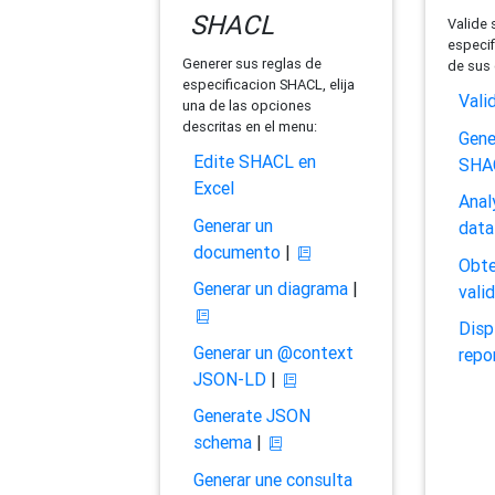
SHACL
Valide 
especif
Generer sus reglas de
de sus 
especificacion SHACL, elija
Vali
una de las opciones
descritas en el menu:
Gene
Edite SHACL en
SHA
Excel
Anal
Generar un
data
documento
|
Obte
Generar un diagrama
|
vali
Disp
Generar un @context
repo
JSON-LD
|
Generate JSON
schema
|
Generar une consulta