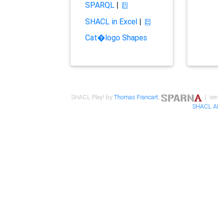
SPARQL
|
SHACL in Excel
|
Cat�logo Shapes
SHACL Play! by
Thomas Francart
,
| ver
SHACL A