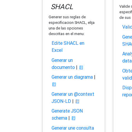
SHACL
Valide 
especif
Generer sus reglas de
de sus 
especificacion SHACL, elija
Vali
una de las opciones
descritas en el menu:
Gene
Edite SHACL en
SHA
Excel
Anal
Generar un
data
documento
|
Obte
Generar un diagrama
|
vali
Disp
Generar un @context
repo
JSON-LD
|
Generate JSON
schema
|
Generar une consulta