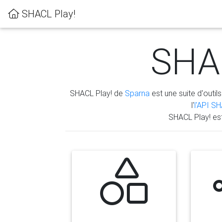
SHACL Play!
SHAC
SHACL Play! de
Sparna
est une suite d'outils
l'
l'API S
SHACL Play! es