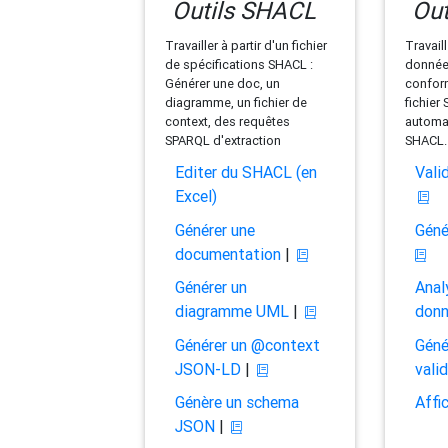
Outils SHACL
Out
Travailler à partir d'un fichier
Travaill
de spécifications SHACL :
données
Générer une doc, un
conform
diagramme, un fichier de
fichier
context, des requêtes
automat
SPARQL d'extraction
SHACL.
Editer du SHACL (en
Vali
Excel)
Générer une
Géné
documentation
|
Générer un
Anal
diagramme UML
|
don
Générer un @context
Géné
JSON-LD
|
vali
Génère un schema
Affi
JSON
|