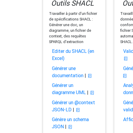
Outils SHACL
Out
Travailler à partir d'un fichier
Travaill
de spécifications SHACL :
données
Générer une doc, un
conform
diagramme, un fichier de
fichier
context, des requêtes
automat
SPARQL d'extraction
SHACL.
Editer du SHACL (en
Vali
Excel)
Générer une
Géné
documentation
|
Générer un
Anal
diagramme UML
|
don
Générer un @context
Géné
JSON-LD
|
vali
Génère un schema
Affi
JSON
|