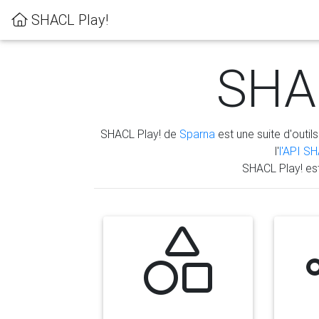
SHACL Play!
SHAC
SHACL Play! de
Sparna
est une suite d'outils
l'
l'API S
SHACL Play! es