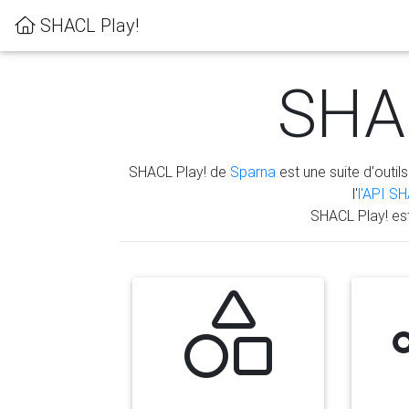
SHACL Play!
SHAC
SHACL Play! de
Sparna
est une suite d'outils
l'
l'API S
SHACL Play! es