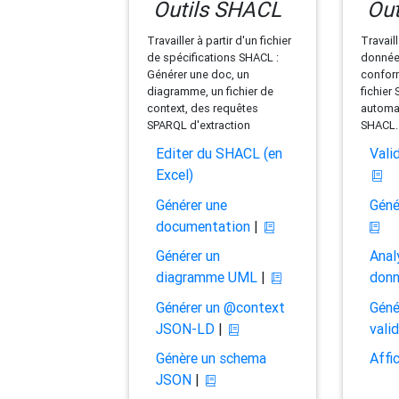
Outils SHACL
Out
Travailler à partir d'un fichier
Travaill
de spécifications SHACL :
données
Générer une doc, un
conform
diagramme, un fichier de
fichier
context, des requêtes
automat
SPARQL d'extraction
SHACL.
Editer du SHACL (en
Vali
Excel)
Générer une
Géné
documentation
|
Générer un
Anal
diagramme UML
|
don
Générer un @context
Géné
JSON-LD
|
vali
Génère un schema
Affi
JSON
|