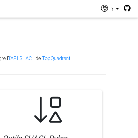
fr
re l'
l'API SHACL
de
TopQuadrant
.