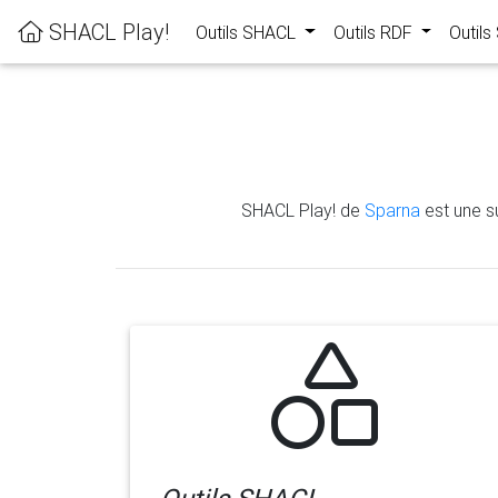
SHACL Play!
Outils SHACL
Outils RDF
Outil
SHACL Play! de
Sparna
est une su