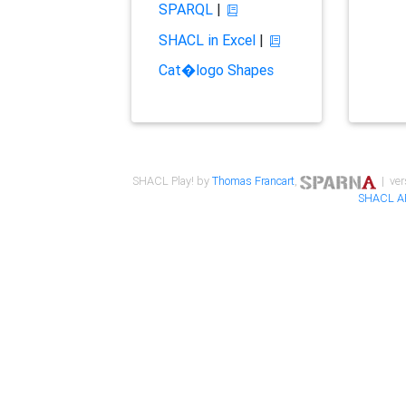
SPARQL
|
SHACL in Excel
|
Cat�logo Shapes
SHACL Play! by
Thomas Francart
,
| ver
SHACL A