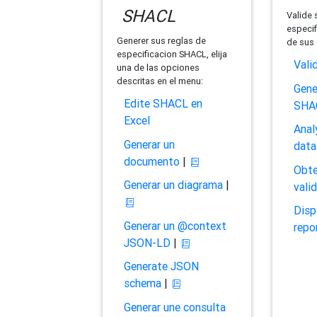
SHACL
Valide 
especif
Generer sus reglas de
de sus 
especificacion SHACL, elija
Vali
una de las opciones
descritas en el menu:
Gene
Edite SHACL en
SHA
Excel
Anal
Generar un
data
documento
|
Obte
Generar un diagrama
|
vali
Disp
Generar un @context
repo
JSON-LD
|
Generate JSON
schema
|
Generar une consulta