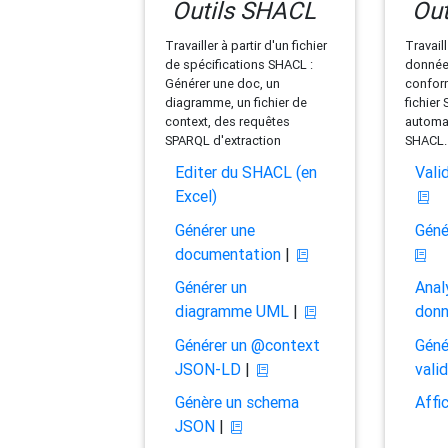
Outils SHACL
Out
Travailler à partir d'un fichier
Travaill
de spécifications SHACL :
données
Générer une doc, un
conform
diagramme, un fichier de
fichier
context, des requêtes
automat
SPARQL d'extraction
SHACL.
Editer du SHACL (en
Vali
Excel)
Générer une
Géné
documentation
|
Générer un
Anal
diagramme UML
|
don
Générer un @context
Géné
JSON-LD
|
vali
Génère un schema
Affi
JSON
|