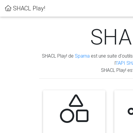
SHACL Play!
SHAC
SHACL Play! de
Sparna
est une suite d'outils
l'
l'API S
SHACL Play! es