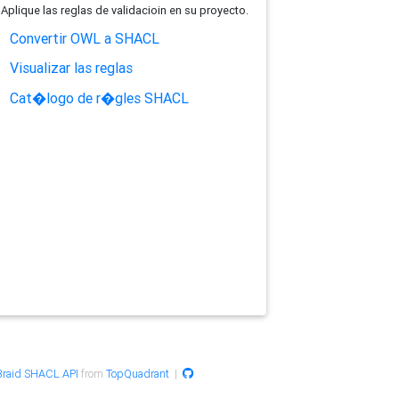
Aplique las reglas de validacioin en su proyecto.
Convertir OWL a SHACL
Visualizar las reglas
Cat�logo de r�gles SHACL
raid SHACL API
from
TopQuadrant
|