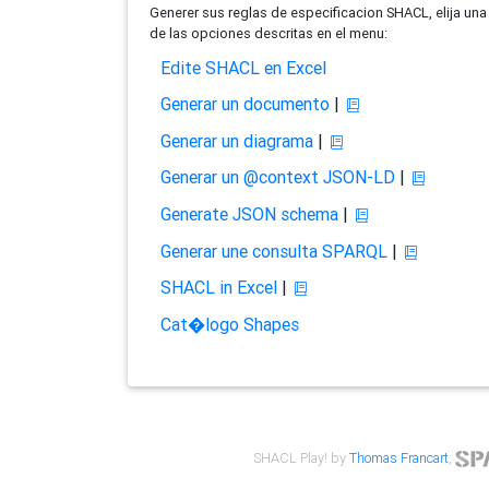
Generer sus reglas de especificacion SHACL, elija una
de las opciones descritas en el menu:
Edite SHACL en Excel
Generar un documento
|
Generar un diagrama
|
Generar un @context JSON-LD
|
Generate JSON schema
|
Generar une consulta SPARQL
|
SHACL in Excel
|
Cat�logo Shapes
SHACL Play! by
Thomas Francart
,