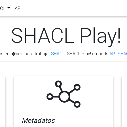
ACL
API
SHACL Play!
as en l�nea para trabajar
SHACL
. SHACL Play! embeds
API SHA
Metadatos