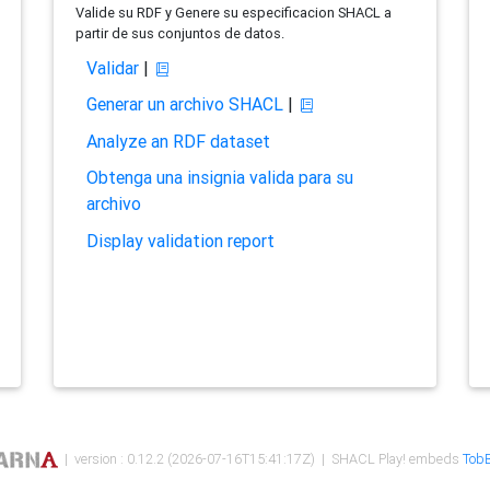
Valide su RDF y Genere su especificacion SHACL a
partir de sus conjuntos de datos.
Validar
|
Generar un archivo SHACL
|
Analyze an RDF dataset
Obtenga una insignia valida para su
archivo
Display validation report
| version : 0.12.2 (2026-07-16T15:41:17Z) | SHACL Play! embeds
TobB