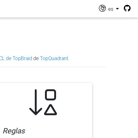
es
CL de TopBraid
de
TopQuadrant
.
Reglas