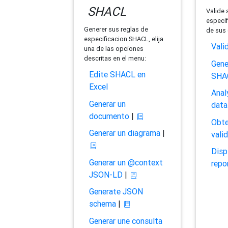
SHACL
Valide 
especif
Generer sus reglas de
de sus 
especificacion SHACL, elija
Vali
una de las opciones
descritas en el menu:
Gene
Edite SHACL en
SHA
Excel
Anal
Generar un
data
documento
|
Obte
Generar un diagrama
|
vali
Disp
Generar un @context
repo
JSON-LD
|
Generate JSON
schema
|
Generar une consulta