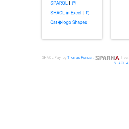
SPARQL
|
SHACL in Excel
|
Cat�logo Shapes
SHACL Play! by
Thomas Francart
,
| ver
SHACL A