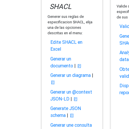
SHACL
Valide 
especif
Generer sus reglas de
de sus 
especificacion SHACL, elija
Vali
una de las opciones
descritas en el menu:
Gene
Edite SHACL en
SHA
Excel
Anal
Generar un
data
documento
|
Obte
Generar un diagrama
|
vali
Disp
Generar un @context
repo
JSON-LD
|
Generate JSON
schema
|
Generar une consulta