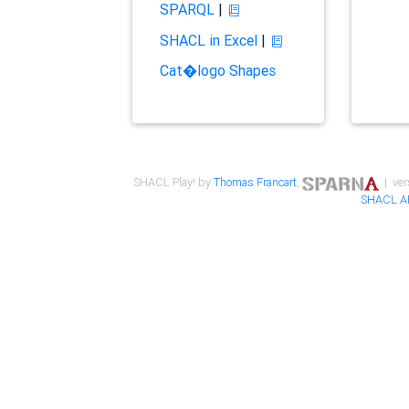
SPARQL
|
SHACL in Excel
|
Cat�logo Shapes
SHACL Play! by
Thomas Francart
,
| ver
SHACL A