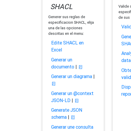
SHACL
Valide 
especif
Generer sus reglas de
de sus 
especificacion SHACL, elija
Vali
una de las opciones
descritas en el menu:
Gene
Edite SHACL en
SHA
Excel
Anal
Generar un
data
documento
|
Obte
Generar un diagrama
|
vali
Disp
Generar un @context
repo
JSON-LD
|
Generate JSON
schema
|
Generar une consulta