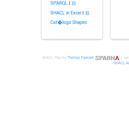
SPARQL
|
SHACL in Excel
|
Cat�logo Shapes
SHACL Play! by
Thomas Francart
,
| ver
SHACL A