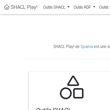
SHACL Play!
Outils SHACL
Outils RDF
Outil
SHACL Play! de
Sparna
est une su