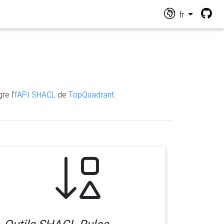
fr
re l'
l'API SHACL
de
TopQuadrant
.