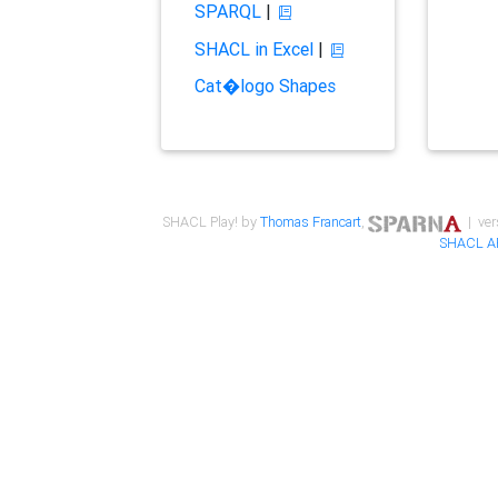
SPARQL
|
SHACL in Excel
|
Cat�logo Shapes
SHACL Play! by
Thomas Francart
,
| ver
SHACL A