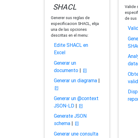
SHACL
Valide 
especif
Generer sus reglas de
de sus 
especificacion SHACL, elija
Vali
una de las opciones
descritas en el menu:
Gene
Edite SHACL en
SHA
Excel
Anal
Generar un
data
documento
|
Obte
Generar un diagrama
|
vali
Disp
Generar un @context
repo
JSON-LD
|
Generate JSON
schema
|
Generar une consulta