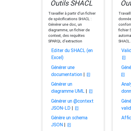
Outils SHACL
Out
Travailler à partir d'un fichier
Travaill
de spécifications SHACL :
données
Générer une doc, un
conform
diagramme, un fichier de
fichier
context, des requêtes
automat
SPARQL d'extraction
SHACL.
Editer du SHACL (en
Vali
Excel)
Générer une
Géné
documentation
|
Générer un
Anal
diagramme UML
|
don
Générer un @context
Géné
JSON-LD
|
vali
Génère un schema
Affi
JSON
|