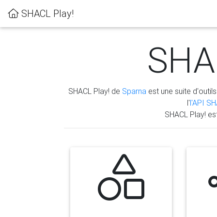
SHACL Play!
SHAC
SHACL Play! de
Sparna
est une suite d'outils
l'
l'API S
SHACL Play! es