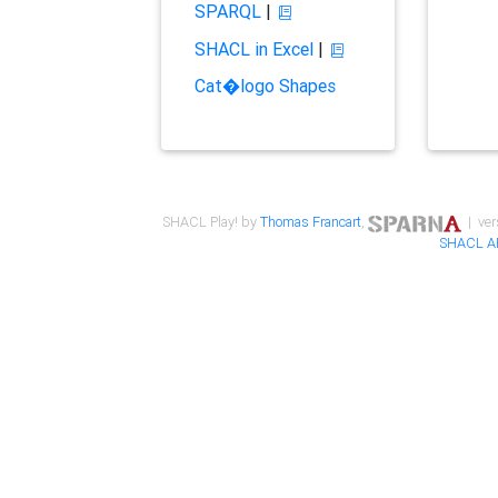
SPARQL
|
SHACL in Excel
|
Cat�logo Shapes
SHACL Play! by
Thomas Francart
,
| ver
SHACL A