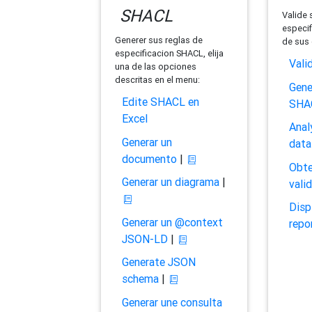
SHACL
Valide 
especif
Generer sus reglas de
de sus 
especificacion SHACL, elija
Vali
una de las opciones
descritas en el menu:
Gene
Edite SHACL en
SHA
Excel
Anal
Generar un
data
documento
|
Obte
Generar un diagrama
|
vali
Disp
Generar un @context
repo
JSON-LD
|
Generate JSON
schema
|
Generar une consulta