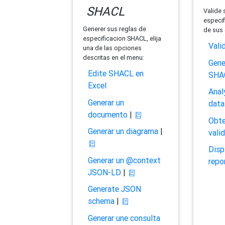
SHACL
Valide 
especif
Generer sus reglas de
de sus 
especificacion SHACL, elija
Vali
una de las opciones
descritas en el menu:
Gene
Edite SHACL en
SHA
Excel
Anal
Generar un
data
documento
|
Obte
Generar un diagrama
|
vali
Disp
Generar un @context
repo
JSON-LD
|
Generate JSON
schema
|
Generar une consulta