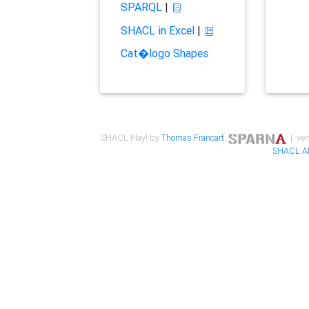
SPARQL
|
SHACL in Excel
|
Cat�logo Shapes
SHACL Play! by
Thomas Francart
,
| ver
SHACL A