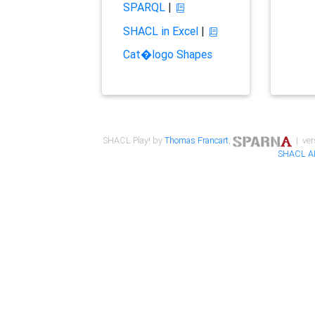
SPARQL
|
SHACL in Excel
|
Cat�logo Shapes
SHACL Play! by
Thomas Francart
,
| ver
SHACL A