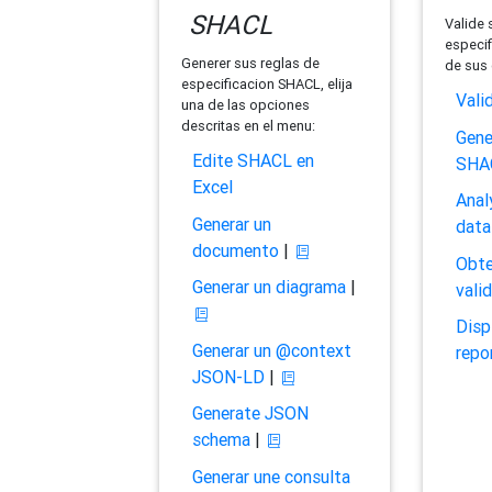
SHACL
Valide 
especif
Generer sus reglas de
de sus 
especificacion SHACL, elija
Vali
una de las opciones
descritas en el menu:
Gene
Edite SHACL en
SHA
Excel
Anal
Generar un
data
documento
|
Obte
Generar un diagrama
|
vali
Disp
Generar un @context
repo
JSON-LD
|
Generate JSON
schema
|
Generar une consulta