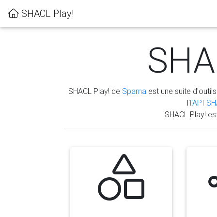
SHACL Play!
SHAC
SHACL Play! de
Sparna
est une suite d'outils
l'
l'API S
SHACL Play! es