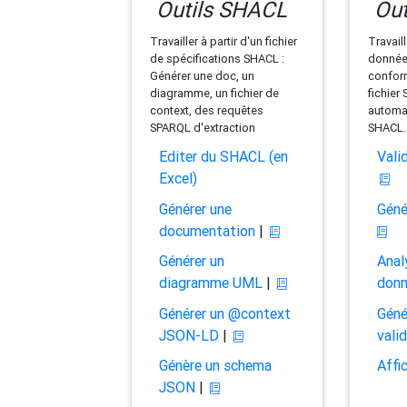
Outils SHACL
Out
Travailler à partir d'un fichier
Travaill
de spécifications SHACL :
données
Générer une doc, un
conform
diagramme, un fichier de
fichier
context, des requêtes
automat
SPARQL d'extraction
SHACL.
Editer du SHACL (en
Vali
Excel)
Générer une
Géné
documentation
|
Générer un
Anal
diagramme UML
|
don
Générer un @context
Géné
JSON-LD
|
vali
Génère un schema
Affi
JSON
|