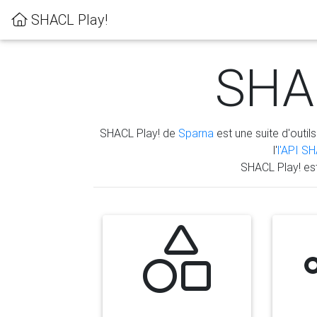
SHACL Play!
SHAC
SHACL Play! de
Sparna
est une suite d'outils
l'
l'API S
SHACL Play! es