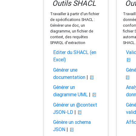
Outils SHACL
Out
Travailler à partir d'un fichier
Travaill
de spécifications SHACL :
données
Générer une doc, un
conform
diagramme, un fichier de
fichier
context, des requêtes
automat
SPARQL d'extraction
SHACL.
Editer du SHACL (en
Vali
Excel)
Générer une
Géné
documentation
|
Générer un
Anal
diagramme UML
|
don
Générer un @context
Géné
JSON-LD
|
vali
Génère un schema
Affi
JSON
|