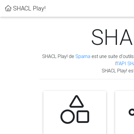
SHACL Play!
SHAC
SHACL Play! de
Sparna
est une suite d'outils
l'
l'API S
SHACL Play! es