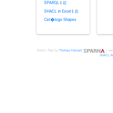
SPARQL
|
SHACL in Excel
|
Cat�logo Shapes
SHACL Play! by
Thomas Francart
,
| ver
SHACL A