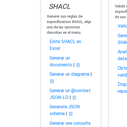
SHACL
Valide 
especif
Generer sus reglas de
de sus 
especificacion SHACL, elija
Vali
una de las opciones
descritas en el menu:
Gene
Edite SHACL en
SHA
Excel
Anal
Generar un
data
documento
|
Obte
Generar un diagrama
|
vali
Disp
Generar un @context
repo
JSON-LD
|
Generate JSON
schema
|
Generar une consulta