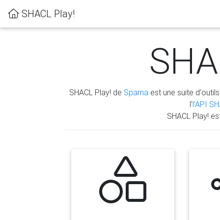
SHACL Play!
SHAC
SHACL Play! de
Sparna
est une suite d'outils
l'
l'API S
SHACL Play! es