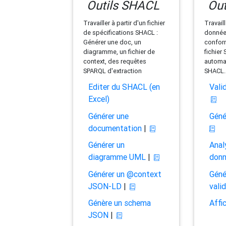
Outils SHACL
Out
Travailler à partir d'un fichier
Travaill
de spécifications SHACL :
données
Générer une doc, un
conform
diagramme, un fichier de
fichier
context, des requêtes
automat
SPARQL d'extraction
SHACL.
Editer du SHACL (en
Vali
Excel)
Générer une
Géné
documentation
|
Générer un
Anal
diagramme UML
|
don
Générer un @context
Géné
JSON-LD
|
vali
Génère un schema
Affi
JSON
|