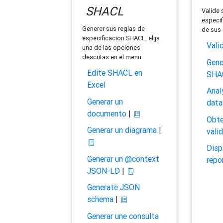
SHACL
Valide 
especif
Generer sus reglas de
de sus 
especificacion SHACL, elija
Vali
una de las opciones
descritas en el menu:
Gene
Edite SHACL en
SHA
Excel
Anal
Generar un
data
documento
|
Obte
Generar un diagrama
|
vali
Disp
Generar un @context
repo
JSON-LD
|
Generate JSON
schema
|
Generar une consulta