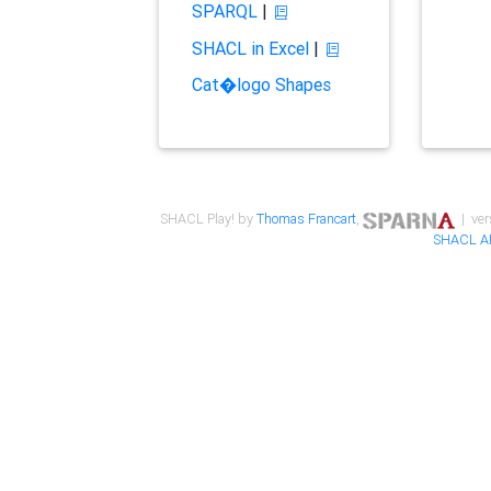
SPARQL
|
SHACL in Excel
|
Cat�logo Shapes
SHACL Play! by
Thomas Francart
,
| ver
SHACL A