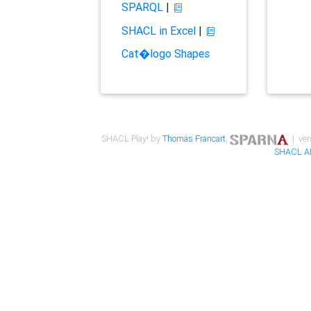
SPARQL
|
SHACL in Excel
|
Cat�logo Shapes
SHACL Play! by
Thomas Francart
,
| ver
SHACL A