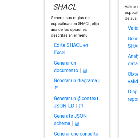
SHACL
Valide 
especif
Generer sus reglas de
de sus 
especificacion SHACL, elija
Vali
una de las opciones
descritas en el menu:
Gene
Edite SHACL en
SHA
Excel
Anal
Generar un
data
documento
|
Obte
Generar un diagrama
|
vali
Disp
Generar un @context
repo
JSON-LD
|
Generate JSON
schema
|
Generar une consulta