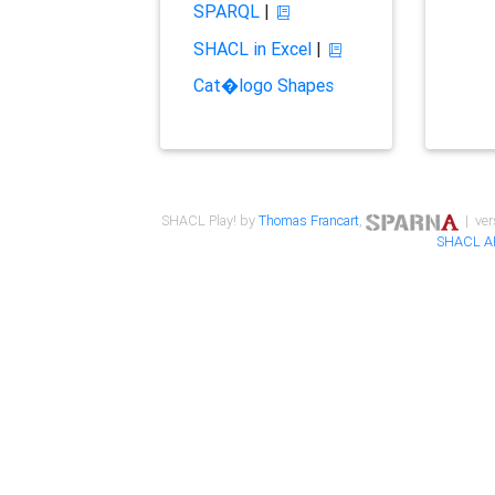
SPARQL
|
SHACL in Excel
|
Cat�logo Shapes
SHACL Play! by
Thomas Francart
,
| ver
SHACL A