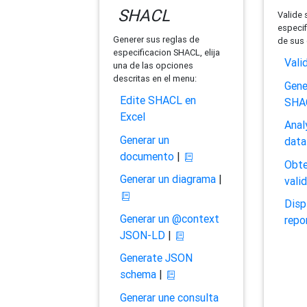
SHACL
Valide 
especif
Generer sus reglas de
de sus 
especificacion SHACL, elija
Vali
una de las opciones
descritas en el menu:
Gene
Edite SHACL en
SHA
Excel
Anal
Generar un
data
documento
|
Obte
Generar un diagrama
|
vali
Disp
Generar un @context
repo
JSON-LD
|
Generate JSON
schema
|
Generar une consulta