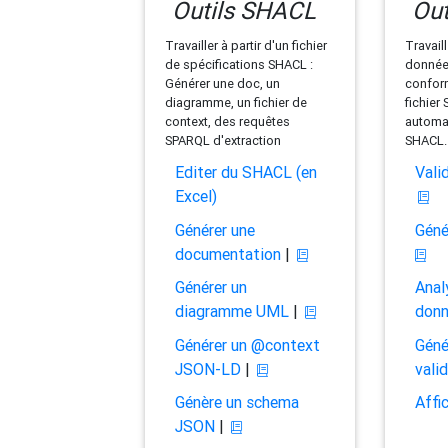
Outils SHACL
Out
Travailler à partir d'un fichier
Travaill
de spécifications SHACL :
données
Générer une doc, un
conform
diagramme, un fichier de
fichier
context, des requêtes
automat
SPARQL d'extraction
SHACL.
Editer du SHACL (en
Vali
Excel)
Générer une
Géné
documentation
|
Générer un
Anal
diagramme UML
|
don
Générer un @context
Géné
JSON-LD
|
vali
Génère un schema
Affi
JSON
|