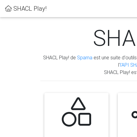
SHACL Play!
SHAC
SHACL Play! de
Sparna
est une suite d'outils
l'
l'API S
SHACL Play! es