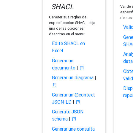
SHACL
Valide 
especif
Generer sus reglas de
de sus 
especificacion SHACL, elija
Vali
una de las opciones
descritas en el menu:
Gene
Edite SHACL en
SHA
Excel
Anal
Generar un
data
documento
|
Obte
Generar un diagrama
|
vali
Disp
Generar un @context
repo
JSON-LD
|
Generate JSON
schema
|
Generar une consulta