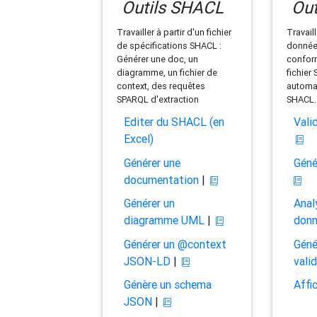
Outils SHACL
Out
Travailler à partir d'un fichier
Travaill
de spécifications SHACL :
données
Générer une doc, un
conform
diagramme, un fichier de
fichier
context, des requêtes
automat
SPARQL d'extraction
SHACL.
Editer du SHACL (en
Vali
Excel)
Générer une
Géné
documentation
|
Générer un
Anal
diagramme UML
|
don
Générer un @context
Géné
JSON-LD
|
vali
Génère un schema
Affi
JSON
|