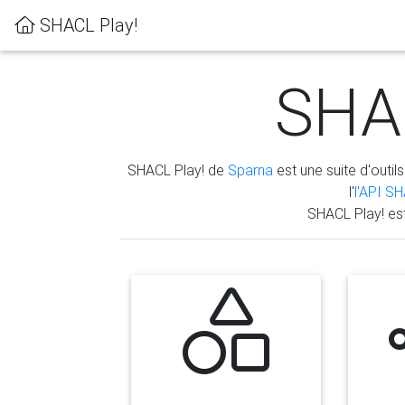
SHACL Play!
SHAC
SHACL Play! de
Sparna
est une suite d'outils
l'
l'API S
SHACL Play! es