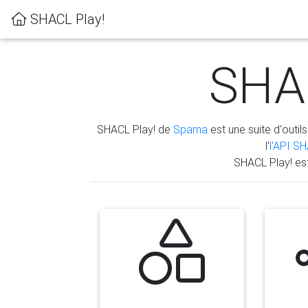
SHACL Play!
SHAC
SHACL Play! de
Sparna
est une suite d'outils
l'
l'API S
SHACL Play! es