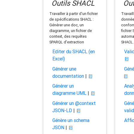
Outils SHACL
Out
Travailler à partir d'un fichier
Travaill
de spécifications SHACL :
données
Générer une doc, un
conform
diagramme, un fichier de
fichier
context, des requêtes
automat
SPARQL d'extraction
SHACL.
Editer du SHACL (en
Vali
Excel)
Générer une
Géné
documentation
|
Générer un
Anal
diagramme UML
|
don
Générer un @context
Géné
JSON-LD
|
vali
Génère un schema
Affi
JSON
|