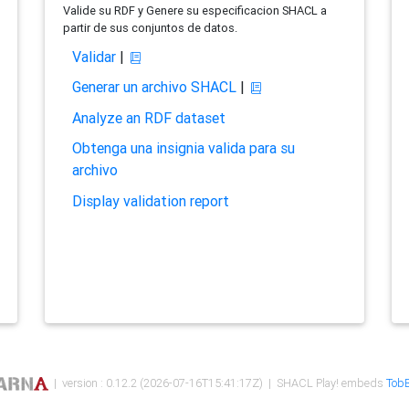
Valide su RDF y Genere su especificacion SHACL a
partir de sus conjuntos de datos.
Validar
|
Generar un archivo SHACL
|
Analyze an RDF dataset
Obtenga una insignia valida para su
archivo
Display validation report
| version : 0.12.2 (2026-07-16T15:41:17Z) | SHACL Play! embeds
TobB