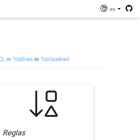
es
CL de TopBraid
de
TopQuadrant
.
Reglas