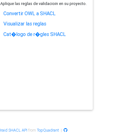
Aplique las reglas de validacioin en su proyecto.
Convertir OWL a SHACL
Visualizar las reglas
Cat�logo de r�gles SHACL
raid SHACL API
from
TopQuadrant
|