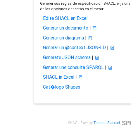
Generer sus reglas de especificacion SHACL, elija una
de las opciones descritas en el menu:
Edite SHACL en Excel
Generar un documento
|
Generar un diagrama
|
Generar un @context JSON-LD
|
Generate JSON schema
|
Generar une consulta SPARQL
|
SHACL in Excel
|
Cat�logo Shapes
SHACL Play! by
Thomas Francart
,