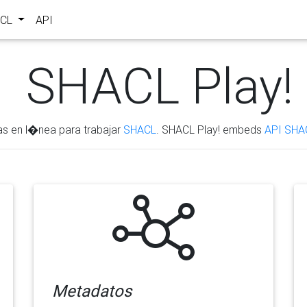
ACL
API
SHACL Play!
as en l�nea para trabajar
SHACL
. SHACL Play! embeds
API SHA
Metadatos