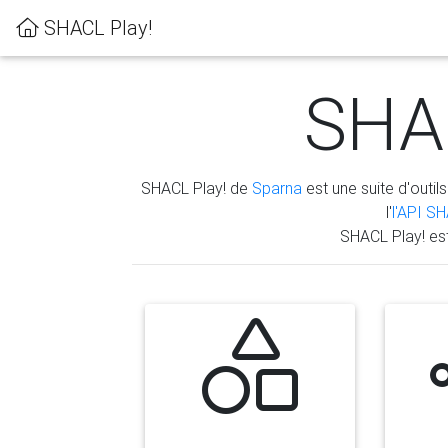
SHACL Play!
SHAC
SHACL Play! de
Sparna
est une suite d'outils
l'
l'API S
SHACL Play! es