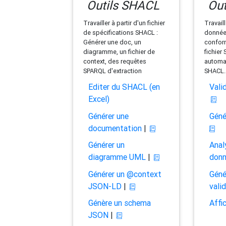
Outils SHACL
Out
Travailler à partir d'un fichier
Travaill
de spécifications SHACL :
données
Générer une doc, un
conform
diagramme, un fichier de
fichier
context, des requêtes
automat
SPARQL d'extraction
SHACL.
Editer du SHACL (en
Vali
Excel)
Générer une
Géné
documentation
|
Générer un
Anal
diagramme UML
|
don
Générer un @context
Géné
JSON-LD
|
vali
Génère un schema
Affi
JSON
|