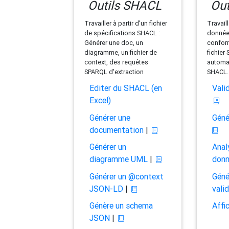
Outils SHACL
Out
Travailler à partir d'un fichier
Travaill
de spécifications SHACL :
données
Générer une doc, un
conform
diagramme, un fichier de
fichier
context, des requêtes
automat
SPARQL d'extraction
SHACL.
Editer du SHACL (en
Vali
Excel)
Générer une
Géné
documentation
|
Générer un
Anal
diagramme UML
|
don
Générer un @context
Géné
JSON-LD
|
vali
Génère un schema
Affi
JSON
|