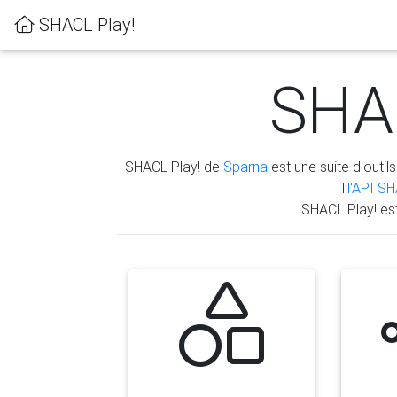
SHACL Play!
SHAC
SHACL Play! de
Sparna
est une suite d'outils
l'
l'API S
SHACL Play! es