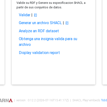
Valide su RDF y Genere su especificacion SHACL a
partir de sus conjuntos de datos.
Validar
|
Generar un archivo SHACL
|
Analyze an RDF dataset
Obtenga una insignia valida para su
archivo
Display validation report
| version : 0.12.2 (2026-07-16T15:41:17Z) | SHACL Play! embeds
TobB