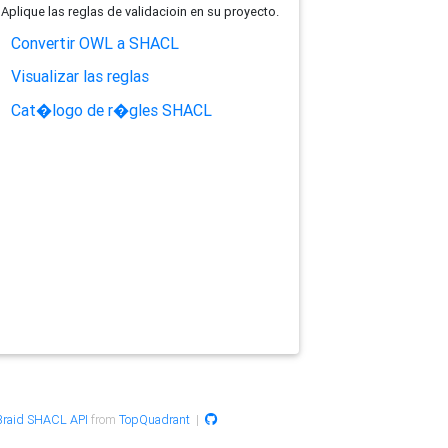
Aplique las reglas de validacioin en su proyecto.
Convertir OWL a SHACL
Visualizar las reglas
Cat�logo de r�gles SHACL
raid SHACL API
from
TopQuadrant
|