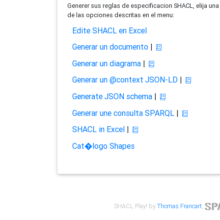
Generer sus reglas de especificacion SHACL, elija una
de las opciones descritas en el menu:
Edite SHACL en Excel
Generar un documento
|
Generar un diagrama
|
Generar un @context JSON-LD
|
Generate JSON schema
|
Generar une consulta SPARQL
|
SHACL in Excel
|
Cat�logo Shapes
SHACL Play! by
Thomas Francart
,