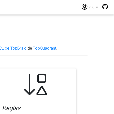
es
CL de TopBraid
de
TopQuadrant
.
Reglas