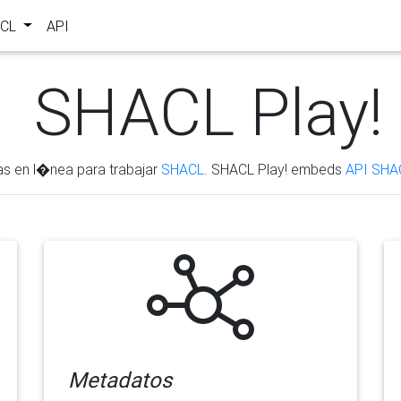
ACL
API
SHACL Play!
as en l�nea para trabajar
SHACL
. SHACL Play! embeds
API SHA
Metadatos