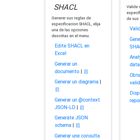
SHACL
Valide 
especif
Generer sus reglas de
de sus 
especificacion SHACL, elija
Vali
una de las opciones
descritas en el menu:
Gene
Edite SHACL en
SHA
Excel
Anal
Generar un
data
documento
|
Obte
Generar un diagrama
|
vali
Disp
Generar un @context
repo
JSON-LD
|
Generate JSON
schema
|
Generar une consulta