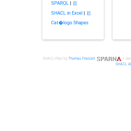
SPARQL
|
SHACL in Excel
|
Cat�logo Shapes
SHACL Play! by
Thomas Francart
,
| ver
SHACL A