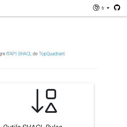
fr
re l'
l'API SHACL
de
TopQuadrant
.