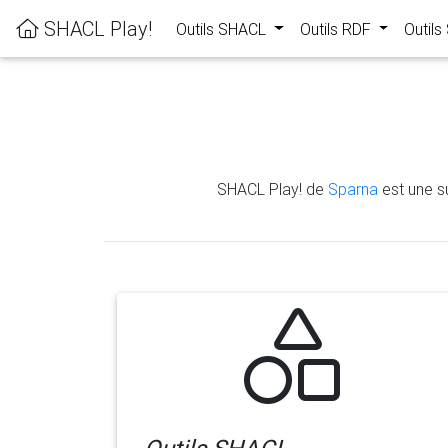
SHACL Play!
Outils SHACL
Outils RDF
Outil
SHACL Play! de
Sparna
est une su