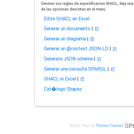
Generer sus reglas de especificacion SHACL, elija una
de las opciones descritas en el menu:
Edite SHACL en Excel
Generar un documento
|
Generar un diagrama
|
Generar un @context JSON-LD
|
Generate JSON schema
|
Generar une consulta SPARQL
|
SHACL in Excel
|
Cat�logo Shapes
SHACL Play! by
Thomas Francart
,