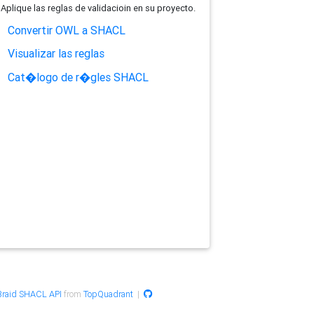
Aplique las reglas de validacioin en su proyecto.
Convertir OWL a SHACL
Visualizar las reglas
Cat�logo de r�gles SHACL
raid SHACL API
from
TopQuadrant
|