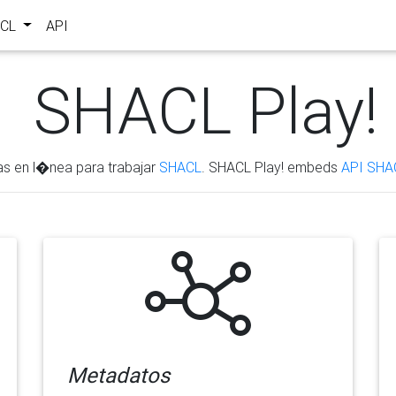
ACL
API
SHACL Play!
as en l�nea para trabajar
SHACL
. SHACL Play! embeds
API SHA
Metadatos