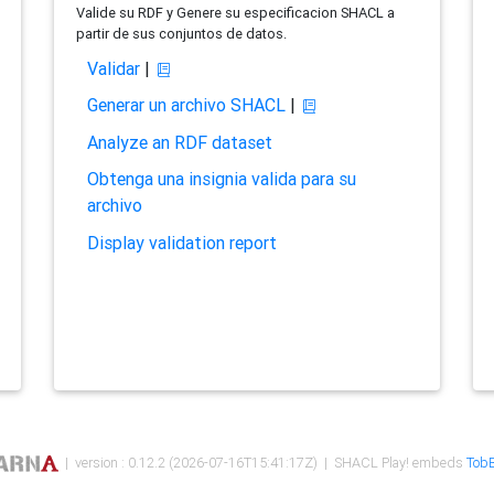
Valide su RDF y Genere su especificacion SHACL a
partir de sus conjuntos de datos.
Validar
|
Generar un archivo SHACL
|
Analyze an RDF dataset
Obtenga una insignia valida para su
archivo
Display validation report
| version : 0.12.2 (2026-07-16T15:41:17Z) | SHACL Play! embeds
TobB