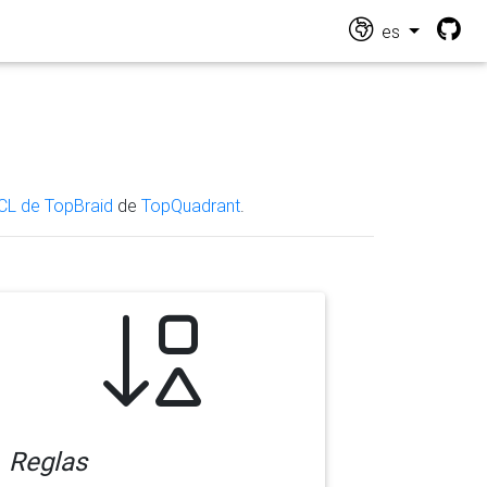
es
CL de TopBraid
de
TopQuadrant
.
Reglas