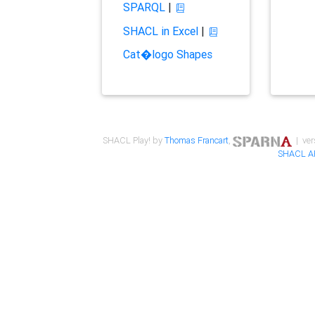
SPARQL
|
SHACL in Excel
|
Cat�logo Shapes
SHACL Play! by
Thomas Francart
,
| ver
SHACL A