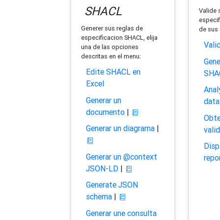
SHACL
Valide 
especif
Generer sus reglas de
de sus 
especificacion SHACL, elija
Vali
una de las opciones
descritas en el menu:
Gene
Edite SHACL en
SHA
Excel
Anal
Generar un
data
documento
|
Obte
Generar un diagrama
|
vali
Disp
Generar un @context
repo
JSON-LD
|
Generate JSON
schema
|
Generar une consulta