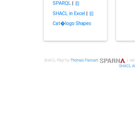
SPARQL
|
SHACL in Excel
|
Cat�logo Shapes
SHACL Play! by
Thomas Francart
,
| ver
SHACL A