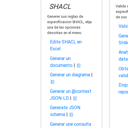
SHACL
Valide 
especif
Generer sus reglas de
de sus 
especificacion SHACL, elija
Vali
una de las opciones
descritas en el menu:
Gene
Edite SHACL en
SHA
Excel
Anal
Generar un
data
documento
|
Obte
Generar un diagrama
|
vali
Disp
Generar un @context
repo
JSON-LD
|
Generate JSON
schema
|
Generar une consulta