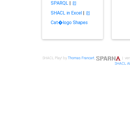
SPARQL
|
SHACL in Excel
|
Cat�logo Shapes
SHACL Play! by
Thomas Francart
,
| ver
SHACL A