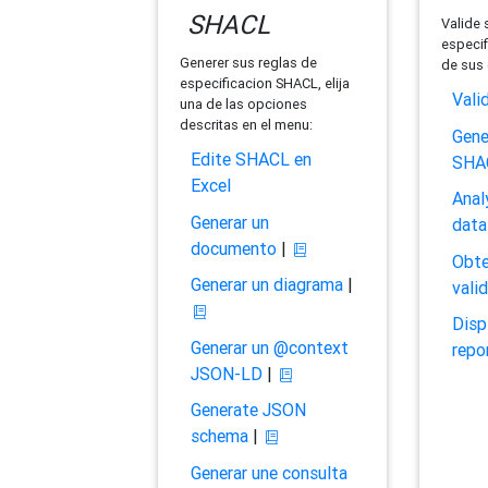
SHACL
Valide 
especif
Generer sus reglas de
de sus 
especificacion SHACL, elija
Vali
una de las opciones
descritas en el menu:
Gene
Edite SHACL en
SHA
Excel
Anal
Generar un
data
documento
|
Obte
Generar un diagrama
|
vali
Disp
Generar un @context
repo
JSON-LD
|
Generate JSON
schema
|
Generar une consulta