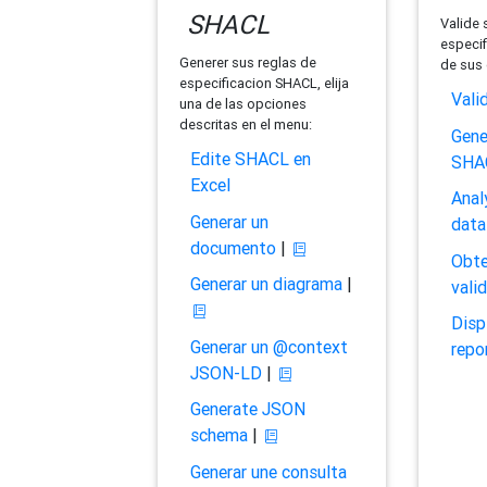
SHACL
Valide 
especif
Generer sus reglas de
de sus 
especificacion SHACL, elija
Vali
una de las opciones
descritas en el menu:
Gene
Edite SHACL en
SHA
Excel
Anal
Generar un
data
documento
|
Obte
Generar un diagrama
|
vali
Disp
Generar un @context
repo
JSON-LD
|
Generate JSON
schema
|
Generar une consulta