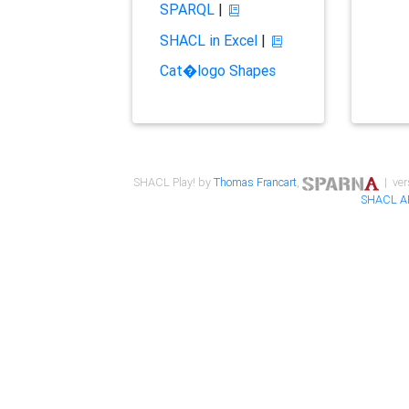
SPARQL
|
SHACL in Excel
|
Cat�logo Shapes
SHACL Play! by
Thomas Francart
,
| ver
SHACL A