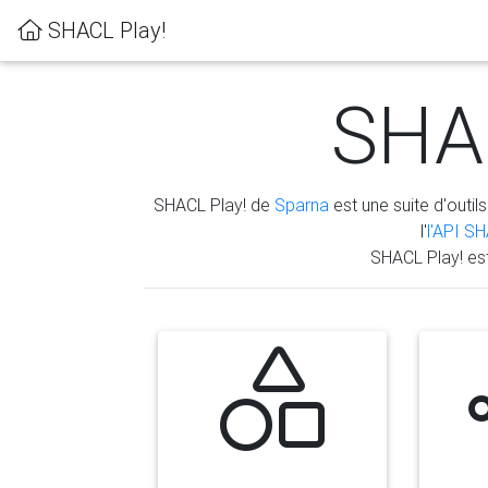
SHACL Play!
SHAC
SHACL Play! de
Sparna
est une suite d'outils
l'
l'API S
SHACL Play! es