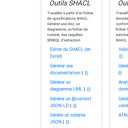
Outils SHACL
Out
Travailler à partir d'un fichier
Travaill
de spécifications SHACL :
données
Générer une doc, un
conform
diagramme, un fichier de
fichier
context, des requêtes
automat
SPARQL d'extraction
SHACL.
Editer du SHACL (en
Vali
Excel)
Générer une
Géné
documentation
|
Générer un
Anal
diagramme UML
|
don
Générer un @context
Géné
JSON-LD
|
vali
Génère un schema
Affi
JSON
|