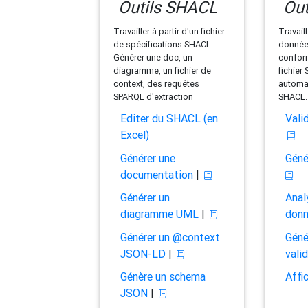
Outils SHACL
Out
Travailler à partir d'un fichier
Travaill
de spécifications SHACL :
données
Générer une doc, un
conform
diagramme, un fichier de
fichier
context, des requêtes
automat
SPARQL d'extraction
SHACL.
Editer du SHACL (en
Vali
Excel)
Générer une
Géné
documentation
|
Générer un
Anal
diagramme UML
|
don
Générer un @context
Géné
JSON-LD
|
vali
Génère un schema
Affi
JSON
|