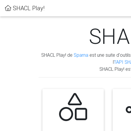
SHACL Play!
SHAC
SHACL Play! de
Sparna
est une suite d'outils
l'
l'API S
SHACL Play! es