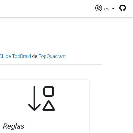
es
CL de TopBraid
de
TopQuadrant
.
Reglas