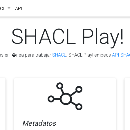
ACL
API
SHACL Play!
as en l�nea para trabajar
SHACL
. SHACL Play! embeds
API SHA
Metadatos