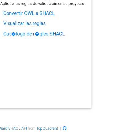
Aplique las reglas de validacioin en su proyecto.
Convertir OWL a SHACL
Visualizar las reglas
Cat�logo de r�gles SHACL
raid SHACL API
from
TopQuadrant
|