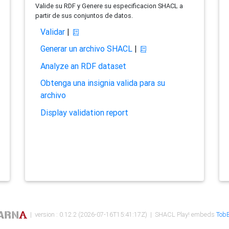
Valide su RDF y Genere su especificacion SHACL a
partir de sus conjuntos de datos.
Validar
|
Generar un archivo SHACL
|
Analyze an RDF dataset
Obtenga una insignia valida para su
archivo
Display validation report
| version : 0.12.2 (2026-07-16T15:41:17Z) | SHACL Play! embeds
TobB