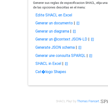
Generer sus reglas de especificacion SHACL, elija una
de las opciones descritas en el menu:
Edite SHACL en Excel
Generar un documento
|
Generar un diagrama
|
Generar un @context JSON-LD
|
Generate JSON schema
|
Generar une consulta SPARQL
|
SHACL in Excel
|
Cat�logo Shapes
SHACL Play! by
Thomas Francart
,